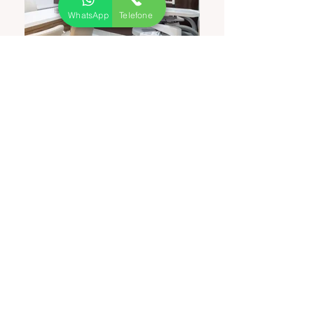
WhatsApp
Telefone
OPC Oftalmologia
Oftalmologista em Brasília
Consultas e cirurgias oftalmológicas
Agendar agora
SOBRADINHO
Tel:
(61) 3999-1515
Q 03 AE 06 Ljs. 03 e 04 Sobradinho,
DF
NO MESMO PRÉDIO DA ACADEMIA